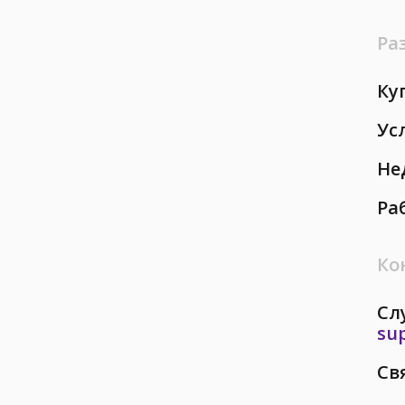
Ра
Ку
Ус
Не
Ра
Ко
Сл
su
Св