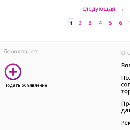
следующая
→
2
3
4
5
6
1
О 
Во
По
со
Подать объявление
то
Пр
да
Ре