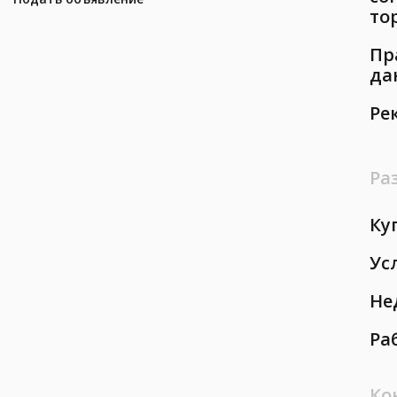
то
Пр
да
Ре
Ра
Ку
Ус
Не
Ра
Ко