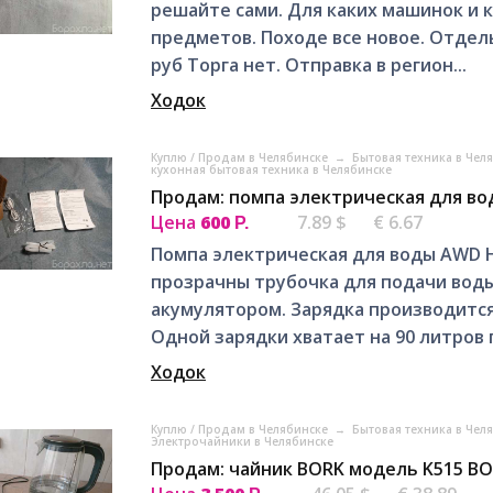
решайте сами. Для каких машинок и 
предметов. Походе все новое. Отдель
руб Торга нет. Отправка в регион...
Ходок
Куплю / Продам в Челябинске
→
Бытовая техника в Чел
кухонная бытовая техника в Челябинске
Продам: помпа электрическая для во
Цена
600
7.89 $
€ 6.67
Р.
Помпа электрическая для воды AWD Н
прозрачны трубочка для подачи воды
акумулятором. Зарядка производится
Одной зарядки хватает на 90 литров п
Ходок
Куплю / Продам в Челябинске
→
Бытовая техника в Чел
Электрочайники в Челябинске
Продам: чайник BORK модель K515 BO