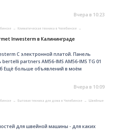
Вчера в 10:23
ябинске
→
Климатическая техника в Челябинске
→
rmet Inwesterm в Калининграде
esterm С электронной платой. Панель
 bertelli partners AM56-IMS AM56-IMS TG 01
руб Ещё больше объявлений в моём
Вчера в 10:09
ябинске
→
Бытовая техника для дома в Челябинске
→
Швейные
остей для швейной машины - для каких