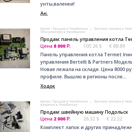
унты,валенки!
Ан.
Куплю / Продам в Челябинске
→
Бытовая техника в Чел
Обогреватели в Челябинске
Продам: панель управления котла Te
Цена
8 000
105.26 $
€ 88.89
Р.
Панель управления котла Termet Inw
управления Bertelli & Partners Модель
Новая лежала на складе. Цена 8000 
профиле. Вышлю в регионы после...
Ходок
Куплю / Продам в Челябинске
→
Бытовая техника в Чел
машинки в Челябинске
Продам: швейную машину Подольск
Цена
2 000
26.32 $
€ 22.22
Р.
Комплект лапок и других принадлежн