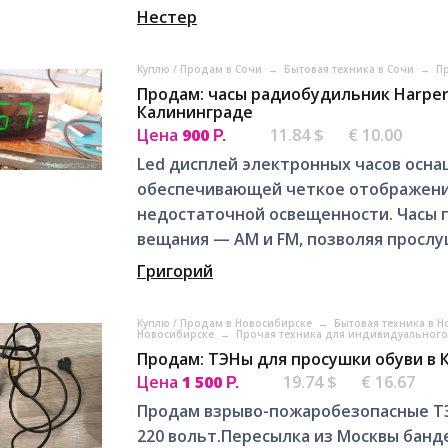
Нестер
Куплю / Продам в Сочи
→
Бытовая техника в Сочи
→
Пр
Продам: часы радиобудильник Harper 
Калининграде
Цена
900
11.84 $
€ 10.00
Р.
Led дисплей электронных часов осна
обеспечивающей четкое отображени
недостаточной освещенности. Часы
вещания — AM и FM, позволяя прослу
Григорий
Куплю / Продам в Новосибирске
→
Бытовая техника в 
Новосибирске
→
Прочая техника для индивидуального
Продам: ТЭНы для просушки обуви в 
Цена
1 500
19.74 $
€ 16.67
Р.
Продам взрыво-пожаробезопасные ТЭ
220 вольт.Пересылка из Москвы бан