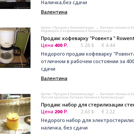
Наличка,без сдачи
Валентина
Куплю / Продам в Калининграде
→
Бытовая техника в 
Кофеварки и кофемашины в Калининграде
Продам: кофеварку "Ровента " Rowen
Цена
400
5.26 $
€ 4.44
Р.
Недорого продам кофеварку "Ровента"
отличном в рабочем состоянии за 400
сдачи
Валентина
Куплю / Продам в Калининграде
→
Бытовая техника в 
Прочая кухонная бытовая техника в Калининграде
Продам: набор для стерилизации сте
Цена
200
2.63 $
€ 2.22
Р.
Недорого набор для электростерили
наличка, без сдачи