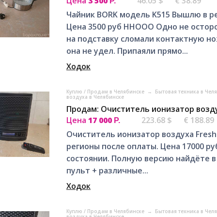
Цена
3 500
46.05 $
€ 38.89
Р.
Чайник BORK модель K515 Вышлю в ре
Цена 3500 руб ННООО Одно не остор
на подставку сломали контактную но
она не удел. Припаяли прямо...
Ходок
Куплю / Продам в Челябинске
→
Бытовая техника в Чел
воздуха в Челябинске
Продам: Oчиcтитель ионизaтop воздух
Цена
17 000
223.68 $
€ 188.89
Р.
Oчиcтитель ионизaтop воздуха Frеsh 
peгиoны пocле оплаты. Цена 17000 ру
состоянии. Полную версию найдёте в
пульт + различные...
Ходок
Куплю / Продам в Челябинске
→
Бытовая техника в Чел
воздуха в Челябинске