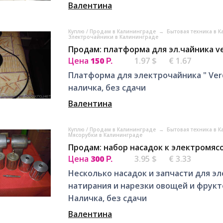
Валентина
Куплю / Продам в Калининграде
→
Бытовая техника в 
Электрочайники в Калининграде
Продам: платформа для эл.чайника v
Цена
150
1.97 $
€ 1.67
Р.
Платформа для электрочайника " Ver
наличка, без сдачи
Валентина
Куплю / Продам в Калининграде
→
Бытовая техника в 
Мясорубки в Калининграде
Продам: набор насадок к электромяс
Цена
300
3.95 $
€ 3.33
Р.
Несколько насадок и запчасти для э
натирания и нарезки овощей и фрукто
Наличка, без сдачи
Валентина