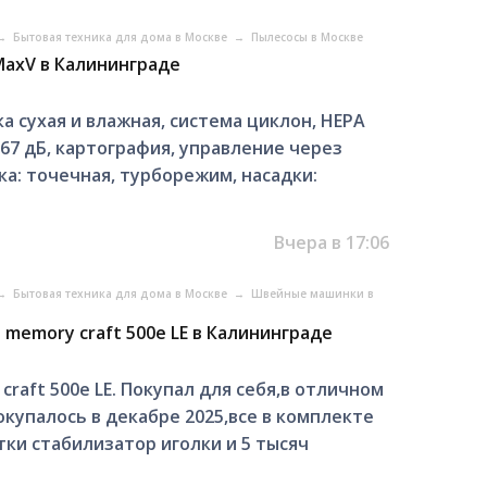
→
Бытовая техника для дома в Москве
→
Пылесосы в Москве
MaxV в Калининграде
а сухая и влажная, система циклон, HEPA
м 67 дБ, картография, управление через
ка: точечная, турборежим, насадки:
Вчера в 17:06
→
Бытовая техника для дома в Москве
→
Швейные машинки в
memory craft 500e LE в Калининграде
aft 500e LE. Покупал для себя,в отличном
купалось в декабре 2025,все в комплекте
ки стабилизатор иголки и 5 тысяч