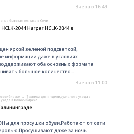
Вчера в 16:49
очая бытовая техника в Сочи
HCLK-2044 Harper HCLK-2044 в
щен яркой зеленой подсветкой,
е информации даже в условиях
 поддерживают оба основных формата
шивать большое количество...
Вчера в 11:00
Новосибирске
→
Техника для индивидуального ухода в
 ухода в Новосибирске
Калининграде
Ны для просушки обуви.Работают от сети
деролью.Просушивают даже за ночь