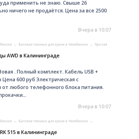
куда применить не знаю. Свыше 26
но ничего не продаётся. Цена за все 2500
Вчера в 10:07
ябинске
→
Бытовая техника для кухни в Челябинске
→
Прочая
ды AWD в Калининграде
овая . Полный комплект. Кабель USB +
 Цена 600 руб Электрическая с
 от любого телефонного блока питания.
рокачки...
Вчера в 10:07
ябинске
→
Бытовая техника для кухни в Челябинске
→
RK 515 в Калининграде