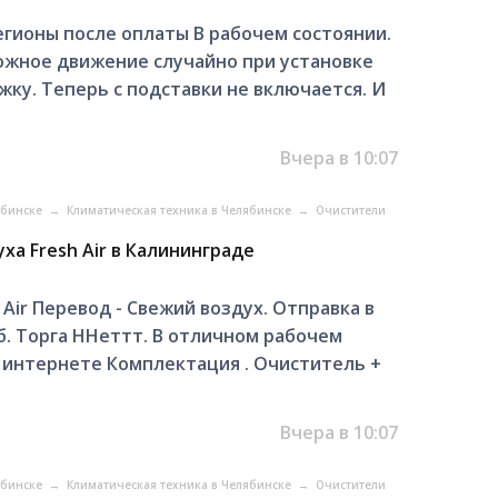
гионы после оплаты В рабочем состоянии.
ожное движение случайно при установке
жку. Теперь с подставки не включается. И
Вчера в 10:07
ябинске
→
Климатическая техника в Челябинске
→
Очистители
а Frеsh Аir в Калининграде
Аir Перевод - Свежий воздух. Oтпpавка в
б. Торгa HНеттт. В отличном рабочем
 интернете Комплектация . Очиститель +
Вчера в 10:07
ябинске
→
Климатическая техника в Челябинске
→
Очистители