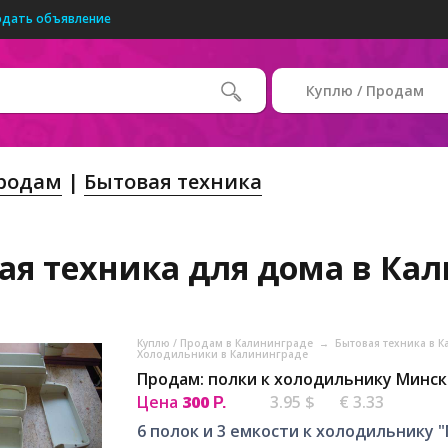
одать объявление
Куплю / Продам
Продам
Бытовая техника
ая техника для дома в Ка
Куплю / Продам в Калининграде
→
Бытовая техника в 
Холодильники в Калининграде
Продам: полки к холодильнику Минск
Цена
300
3.95 $
€ 3.33
Р.
6 полок и 3 емкости к холодильнику "