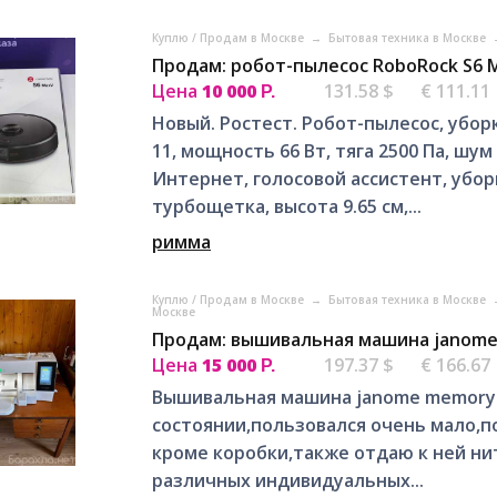
Куплю / Продам в Москве
→
Бытовая техника в Москве
Продам: робот-пылесос RoboRock S6 
Цена
10 000
131.58 $
€ 111.11
Р.
Новый. Ростест. Робот-пылесос, уборк
11, мощность 66 Вт, тяга 2500 Па, шу
Интернет, голосовой ассистент, убор
турбощетка, высота 9.65 см,...
римма
Куплю / Продам в Москве
→
Бытовая техника в Москве
Москве
Продам: вышивальная машина janome 
Цена
15 000
197.37 $
€ 166.67
Р.
Вышивальная машина janome memory cr
состоянии,пользовался очень мало,по
кроме коробки,также отдаю к ней нит
различных индивидуальных...