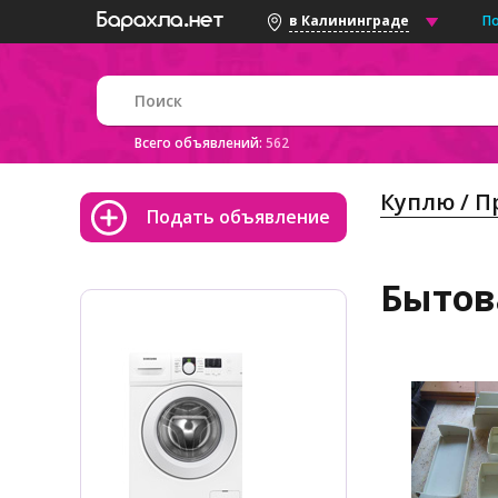
П
в Калининграде
Всего объявлений:
562
Куплю / 
Подать объявление
Бытов