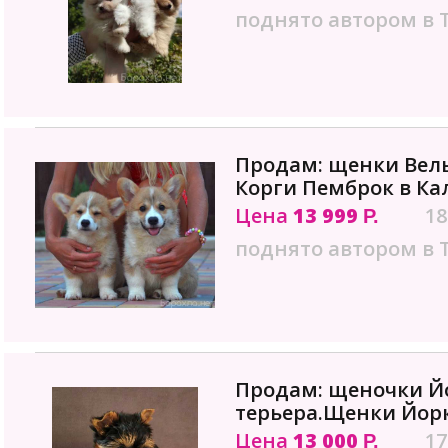
поднято автором в 
Продам: щенки Вел
Корги Пемброк в К
Цена
13 999
18
Р.
поднято автором в 
Продам: щеночки Й
терьера.Щенки Йор
Цена
13 000
17
Р.