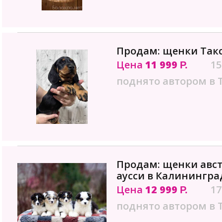
Продам: щенки Так
Цена
11 999
15
Р.
поднято автором в 
Продам: щенки авс
аусси в Калинингра
Цена
12 999
17
Р.
поднято автором в 