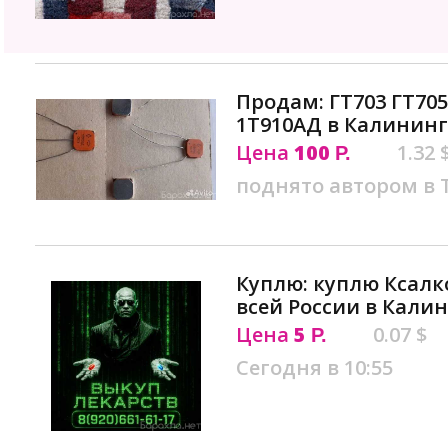
Продам: ГТ703 ГТ705
1Т910АД в Калинин
Цена
100
1.32 
Р.
поднято автором в
Куплю: куплю Ксалк
всей России в Кали
Цена
5
0.07 $
Р.
Сегодня в 10:55