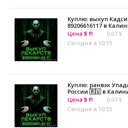
Куплю: выкуп Кадси
89206616117 в Кали
Цена
5
0.07 $
Р.
Сегодня в 10:55
Куплю: ранвэк Упад
России 🇷🇺 в Кали
Цена
5
0.07 $
Р.
Сегодня в 10:55