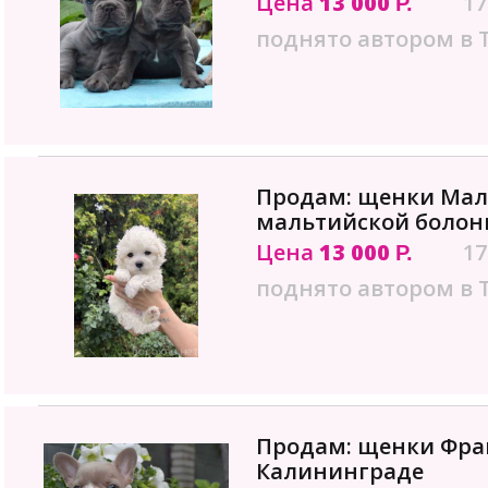
Цена
13 000
17
Р.
поднято автором в 
Продам: щенки Мал
мальтийской болон
Цена
13 000
17
Р.
поднято автором в 
Продам: щенки Фран
Калининграде