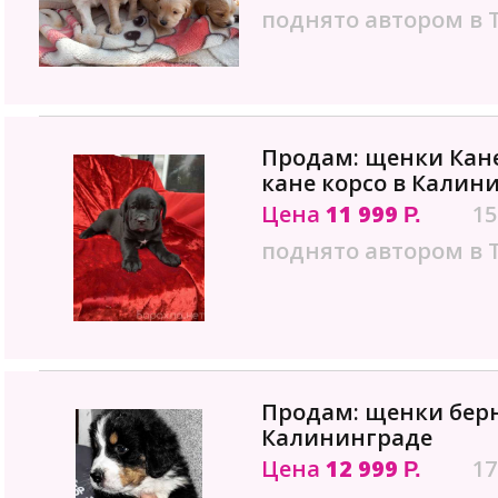
поднято автором в 
Продам: щенки Кан
кане корсо в Калин
Цена
11 999
15
Р.
поднято автором в 
Продам: щенки берн
Калининграде
Цена
12 999
17
Р.