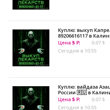
Куплю: выкуп Капре
89206616117 в Кали
Цена
5
0.07 $
Р.
Сегодня в 10:55
Куплю: вайдаза Аза
России 🇷🇺 в Кали
Цена
5
0.07 $
Р.
Сегодня в 10:55