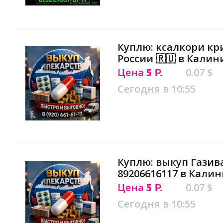
Куплю: ксалкори кр
России 🇷🇺 в Кали
Цена
5
0.07 $
Р.
Сегодня в 10:55
Куплю: выкуп Газив
89206616117 в Кали
Цена
5
0.07 $
Р.
Сегодня в 10:55