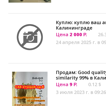
Куплю: куплю ваш а
Калининграде
Цена
2 000
26.
Р.
24 апреля 2025 г. в 0
Продам: Good qualit
similarity 99% в Ка
Цена
9
0.12 $
Р.
3 июля 2023 г. в 09:26