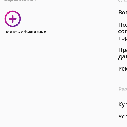
О 
Во
По
со
Подать объявление
то
Пр
да
Ре
Ра
Ку
Ус