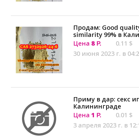
Продам: Good qualit
similarity 99% в Ка
Цена
8
0.11 $
Р.
30 июня 2023 г. в 04:
Приму в дар: секс и
Калининграде
Цена
1
0.01 $
Р.
3 апреля 2023 г. в 12: