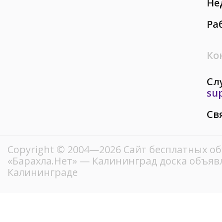
Не
Ра
Ко
Сл
su
Св
Copyright © 2004—2026
Сайт бесплатных о
«Барахла.Нет»
— Калининград доска объявл
Калининграде