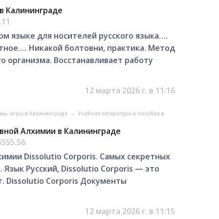
в Калининграде
.11
ом языке для носителей русского языка….
тное…. Никакой болтовни, практика. Метод
о организма. Восстанавливает работу
12 марта 2026 г. в 11:16
ьмы, игры в Калининграде
→
Учебная литература и пособия в
вной Алхимии в Калининграде
5555.56
мии Dissolutio Corporis. Самых секретных
зык Русский, Dissolutio Corporis — это
 Dissolutio Corporis Документы
12 марта 2026 г. в 11:15