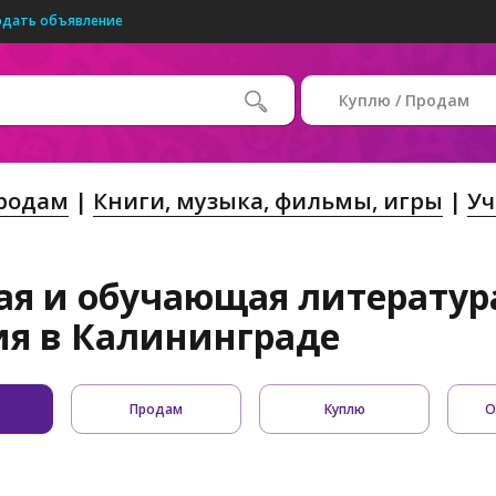
одать объявление
Куплю / Продам
Продам
Книги, музыка, фильмы, игры
Уч
ая и обучающая литература
ия в Калининграде
Продам
Куплю
О