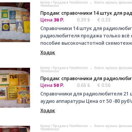
Куплю / Продам в Челябинске
→
Книги, музыка, фильмы
Челябинске
Продам: справочники 14 штук для ра
Цена
30
0.39 $
€ 0.33
Р.
Справочники 14 штук для радиолюби
радиолюбителя продажа только всё о
пособие высокочастотной схемотехни
Ходок
Куплю / Продам в Челябинске
→
Книги, музыка, фильмы
Челябинске
Продам: справочники для радиолюбит
Цена
50
0.66 $
€ 0.56
Р.
Справочники для радиолюбителя 21 
аудио аппаратуры Цена от 50 -80 руб
Ходок
Куплю / Продам в Челябинске
→
Книги, музыка, фильмы
Челябинске