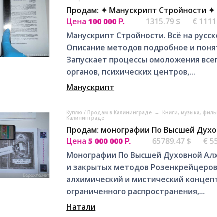
Продам: ✦ Манускрипт Стройности ✦ 
Цена
100 000
1315.79 $
€ 1111
Р.
Манускрипт Стройности. Всё на русск
Описание методов подробное и поня
Запускает процессы омоложения всег
органов, психических центров,...
Манускрипт
Куплю / Продам в Калининграде
→
Книги, музыка, фил
Калининграде
Продам: монографии По Высшей Духо
Цена
5 000 000
65789.47 $
€ 5
Р.
Монографии По Высшей Духовной Алхи
и закрытых методов Розенкрейцеров. Я
алхимический и мистический концепт.
ограниченного распространения,...
Натали