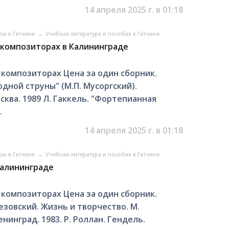
14 апреля 2025 г. в 01:18
ры в Гатчине
→
Учебная литература и пособия в Гатчине
 композиторах в Калининграде
 композиторах Цена за один сборник.
одной струны" (М.П. Мусоргский).
сква. 1989 Л. Гаккель. "Фортепианная
.
14 апреля 2025 г. в 01:18
ры в Гатчине
→
Учебная литература и пособия в Гатчине
Калининграде
 композиторах Цена за один сборник.
езовский. Жизнь и творчество. М.
инград. 1983. Р. Роллан. Гендель.