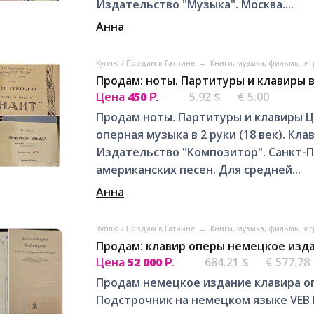
Издательство "Музыка". Москва....
Анна
Куплю / Продам в Гатчине
→
Книги, музыка, фильмы, иг
Продам: ноты. Партитуры и клавиры 
Цена
450
5.92 $
€ 5.00
Р.
Продам ноты. Партитуры и клавиры Це
оперная музыка в 2 руки (18 век). Кл
Издательство "Композитор". Санкт-Пе
американских песен. Для средней...
Анна
Куплю / Продам в Гатчине
→
Книги, музыка, фильмы, иг
Продам: клавир оперы немецкое изда
Цена
52 000
684.21 $
€ 577.78
Р.
Продам немецкое издание клавира оп
Подстрочник на немецком языке VEB Bre