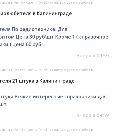
, игры в Челябинске
→
Учебная литература и пособия в
диолюбителя в Калининграде
теля По радиотехнике. Для
птом Цена 30 руб\шт Кроме 1 ( справочное
ки ) цена 60 руб
Вчера в 09:59
, игры в Челябинске
→
Учебная литература и пособия в
еля 21 штука в Калининграде
штука Всякие интересные справочники для
\шт
Вчера в 09:59
, игры в Челябинске
→
Учебная литература и пособия в