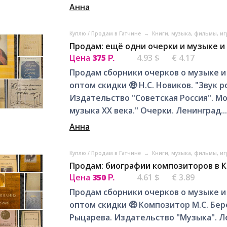
Анна
Куплю / Продам в Гатчине
→
Книги, музыка, фильмы, иг
Продам: ещё одни очерки и музыке и
Цена
375
4.93 $
€ 4.17
Р.
Продам сборники очерков о музыке и
оптом скидки 🤑 Н.С. Новиков. "Звук р
Издательство "Советская Россия". Мо
музыка ХХ века." Очерки. Ленинград...
Анна
Куплю / Продам в Гатчине
→
Книги, музыка, фильмы, иг
Продам: биографии композиторов в 
Цена
350
4.61 $
€ 3.89
Р.
Продам сборники очерков о музыке и
оптом скидки 🤑 Композитор М.С. Бер
Рыцарева. Издательство "Музыка". Лен