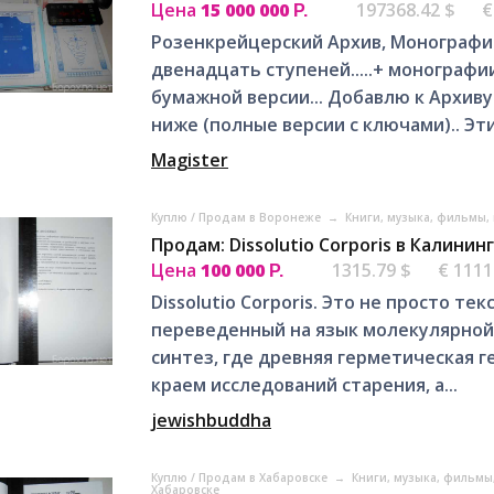
Цена
15 000 000
197368.42 $
€
Р.
Розенкрейцерский Архив, Монографии
двенадцать ступеней.....+ монографи
бумажной версии... Добавлю к Архиву
ниже (полные версии с ключами).. Эти.
Magister
Куплю / Продам в Воронеже
→
Книги, музыка, фильмы,
Продам: Dissolutio Corporis в Калинин
Цена
100 000
1315.79 $
€ 1111
Р.
Dissolutio Corporis. Это не просто те
переведенный на язык молекулярной 
синтез, где древняя герметическая 
краем исследований старения, а...
jewishbuddha
Куплю / Продам в Хабаровске
→
Книги, музыка, фильмы
Хабаровске