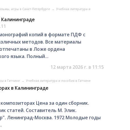
ильмы, игры в Санкт-Петербурге
→
Учебная литература и
в Калининграде
.11
 монографий копий в формате ПДФ с
 различных методов. Все материалы
 отпечатаны в Ложе ордена
ого языка. Полный...
12 марта 2026 г. в 11:15
ры в Гатчине
→
Учебная литература и пособия в Гатчине
орах в Калининграде
 композиторах Цена за один сборник.
ик статей. Составитель М. Элик.
". Ленинград-Москва. 1972 Молодые годы
.