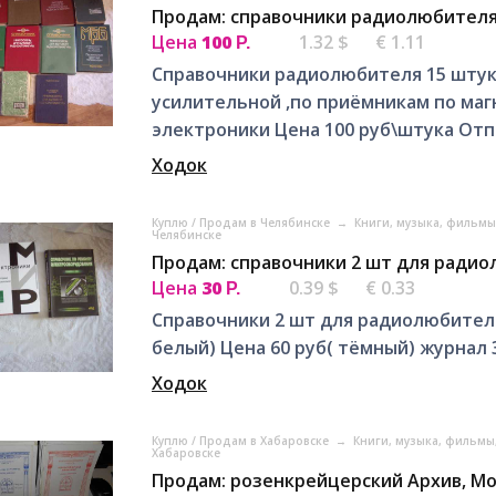
Продам: справочники радиолюбителя
Цена
100
1.32 $
€ 1.11
Р.
Справочники радиолюбителя 15 штук 
усилительной ,по приёмникам по маг
электроники Цена 100 руб\штука Отпр
Ходок
Куплю / Продам в Челябинске
→
Книги, музыка, фильмы
Челябинске
Продам: справочники 2 шт для ради
Цена
30
0.39 $
€ 0.33
Р.
Справочники 2 шт для радиолюбителей
белый) Цена 60 руб( тёмный) журнал 3
Ходок
Куплю / Продам в Хабаровске
→
Книги, музыка, фильмы
Хабаровске
Продам: розенкрейцерский Архив, Мо