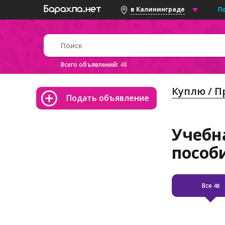
П
в Калининграде
Всего объявлений:
48
Куплю / 
Подать объявление
Учебн
пособ
Все
48