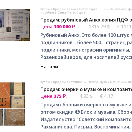
Куплю / Продам в Санкт-Петербурге
→
Книги, музыка, ф
пособия в Санкт-Петербурге
Продам: рубиновый Анкх копия ПДФ 
Цена
100 000
1315.79 $
€ 1111
Р.
Рубиновый Анкх. Это более 100 штук
подлинников... более 500... страниц
подлинники, монографии оригиналы,
Розенкрейцеров, для носителей русск
Натали
Куплю / Продам в Гатчине
→
Книги, музыка, фильмы, иг
Продам: очерки о музыке и композит
Цена
375
4.93 $
€ 4.17
Р.
Продам сборники очерков о музыке и
оптом скидки 🤑 Блок и музыка. Сборн
Издательство "Советский композитор
Рахманинова. Письма. Воспоминания...