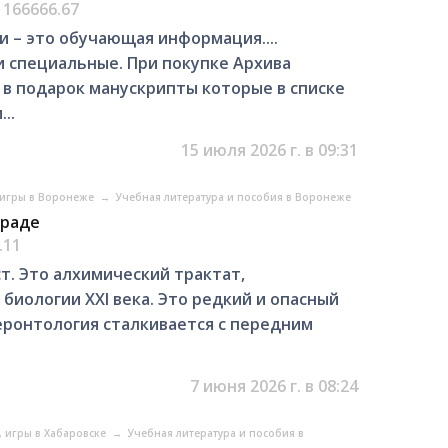
 166666.67
 – это обучающая информация....
и специальные. При покупке Архива
 в подарок манускрипты которые в списке
..
15 июля 2026 г. в 09:31
 игры в Воронеже
→
Учебная литература и пособия в Воронеже
граде
.11
кст. Это алхимический трактат,
биологии XXI века. Это редкий и опасный
геронтология сталкивается с передним
7 июня 2026 г. в 08:24
, игры в Хабаровске
→
Учебная литература и пособия в