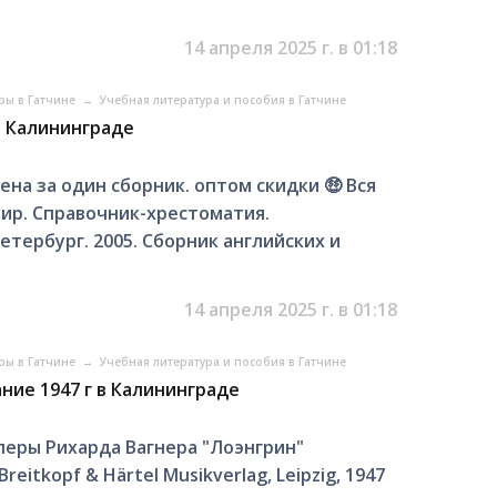
14 апреля 2025 г. в 01:18
ры в Гатчине
→
Учебная литература и пособия в Гатчине
в Калининграде
на за один сборник. оптом скидки 🤑 Вся
авир. Справочник-хрестоматия.
тербург. 2005. Сборник английских и
14 апреля 2025 г. в 01:18
ры в Гатчине
→
Учебная литература и пособия в Гатчине
ние 1947 г в Калининграде
еры Рихарда Вагнера "Лоэнгрин"
itkopf & Härtel Musikverlag, Leipzig, 1947