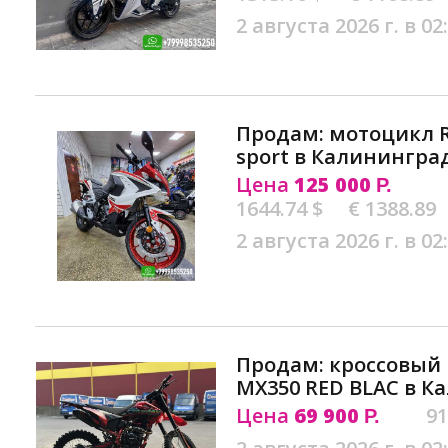
2 августа 2026 г. в 02
Продам: мотоцикл R
sport в Калинингра
Цена
125 000
Р.
1644.74 $
€ 1388.89
2 августа 2026 г. в 02
Продам: кроссовый
MX350 RED BLAC в К
Цена
69 900
91
Р.