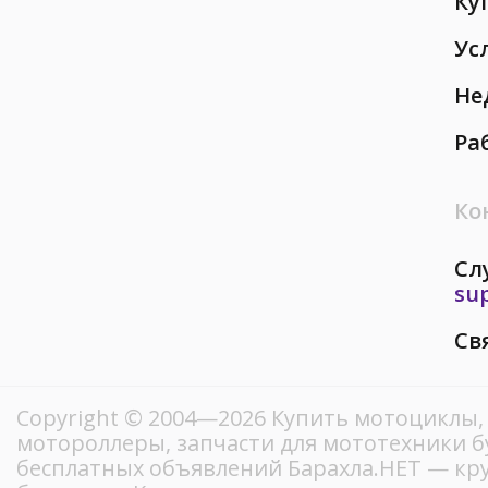
Ку
Ус
Не
Ра
Ко
Сл
su
Св
Copyright © 2004—2026 Купить мотоциклы,
мотороллеры, запчасти для мототехники б
бесплатных объявлений Барахла.НЕТ — кр