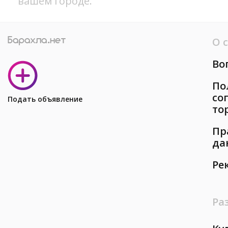
вашем городе.
О 
Во
По
со
Подать объявление
то
Пр
да
Ре
Ра