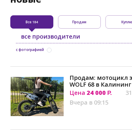
Все
Продам
Купл
184
все производители
с фотографией
Продам: мотоцикл 
WОLF 68 в Калинин
Цена
24 000
31
Р.
Вчера в 09:15