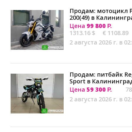
Продам: мотоцикл 
200(49) в Калинингр
Цена
99 800
Р.
1313.16 $
€ 1108.89
2 августа 2026 г. в 02
Продам: питбайк Re
Sport в Калинингра
Цена
59 300
78
Р.
2 августа 2026 г. в 02