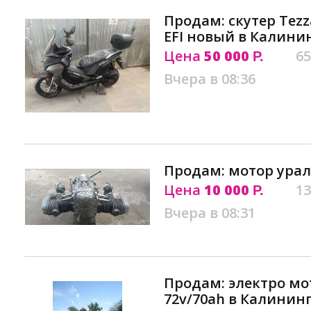
Продам: скутер Tezz
EFI новый в Калини
Цена
50 000
65
Р.
Вчера в 08:36
Продам: мотор урал
Цена
10 000
13
Р.
Вчера в 08:31
Продам: электро мо
72v/70ah в Калинин