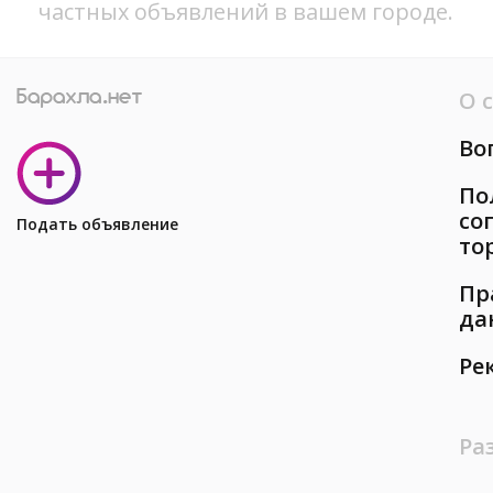
частных объявлений в вашем городе.
О 
Во
По
со
Подать объявление
то
Пр
да
Ре
Ра