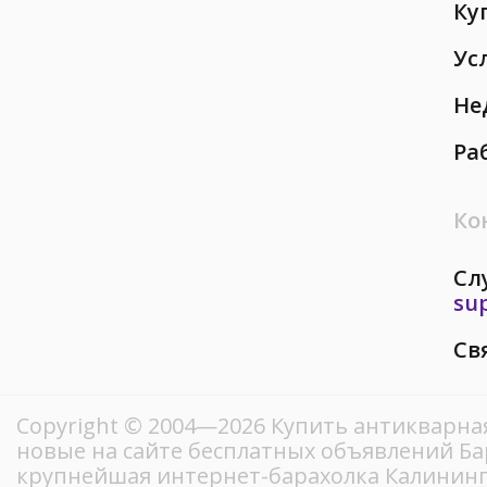
Ку
Ус
Не
Ра
Ко
Сл
su
Св
Copyright © 2004—2026 Купить антикварна
новые на сайте бесплатных объявлений Ба
крупнейшая интернет-барахолка Калинин