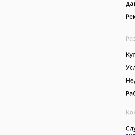
да
Ре
Ра
Ку
Ус
Не
Ра
Ко
Сл