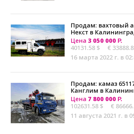
Продам: вахтовый а
Некст в Калинингра
Цена
3 050 000
Р.
40131.58 $
€ 33888.
16 марта 2022 г. в 02
Продам: камаз 6511
Канглим в Калинин
Цена
7 800 000
Р.
102631.58 $
€ 86666
11 августа 2021 г. в 0