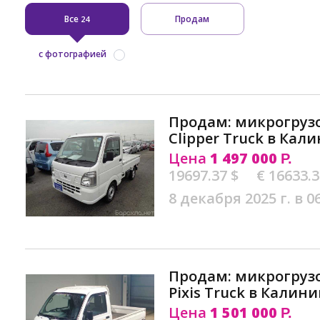
Все
Продам
24
с фотографией
Продам: микрогрузо
Clipper Truck в Кал
Цена
1 497 000
Р.
19697.37 $
€ 16633.
8 декабря 2025 г. в 0
Продам: микрогрузо
Pixis Truck в Калин
Цена
1 501 000
Р.