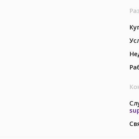
Ра
Ку
Ус
Не
Ра
Ко
Сл
su
Св