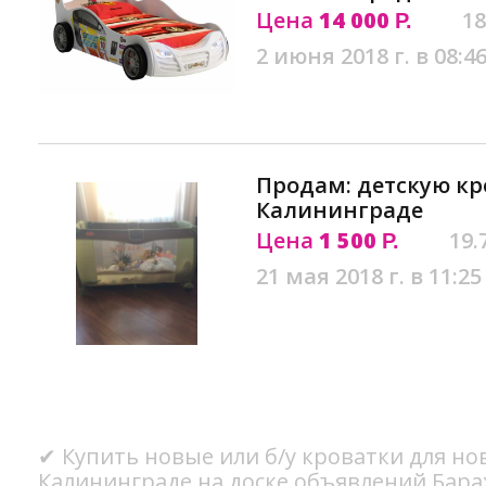
Цена
14 000
18
Р.
2 июня 2018 г. в 08:4
Продам: детскую кр
Калининграде
Цена
1 500
19.
Р.
21 мая 2018 г. в 11:25
✔ Купить новые или б/у кроватки для н
Калининграде на доске объявлений Бара