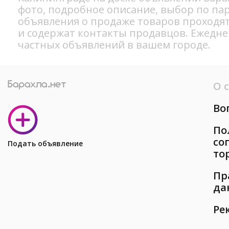
фото, подробное описание, выбор по па
объявления о продаже товаров проходя
и содержат контакты продавцов. Ежедн
частных объявлений в вашем городе.
О 
Во
По
со
Подать объявление
то
Пр
да
Ре