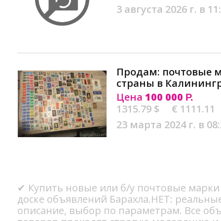
3 августа 2026 г. в 11
Продам: почтовые м
страны в Калининг
Цена
100 000
Р.
1315.79 $
€ 1111.11
23 марта 2024 г. в 08
✔ Купить новые или б/у почтовые марки
доске объявлений Барахла.НЕТ: реальны
описание, выбор по параметрам. Все об