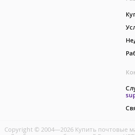
Ку
Ус
Не
Ра
Ко
Сл
su
Св
Copyright © 2004—2026 Купить почтовые м