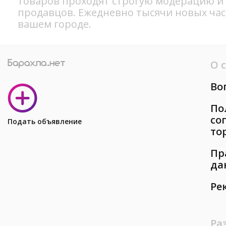
товаров проходят строгую модерацию и
продавцов. Ежедневно тысячи новых ча
вашем городе.
О 
Во
По
со
Подать объявление
то
Пр
да
Ре
Ра