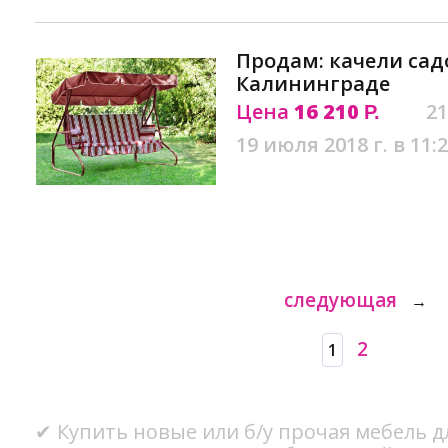
Продам: качели сад
Калининграде
Цена
16 210
21
Р.
19 июля 2018 г. в 11:
следующая
→
2
1
✔ Купить новые или б/у прочая мебель дл