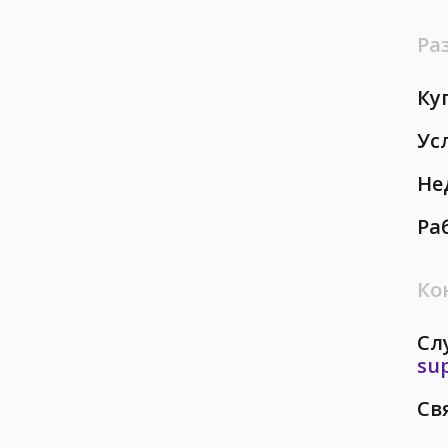
Ра
Ку
Ус
Не
Ра
Ко
Сл
su
Св