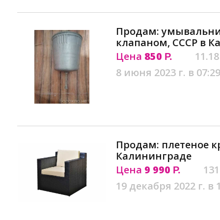
Продам: умывальн
клапаном, СССР в 
Цена
850
11.18
Р.
8 июня 2023 г. в 07:2
Продам: плетеное к
Калининграде
Цена
9 990
131
Р.
19 декабря 2022 г. в 