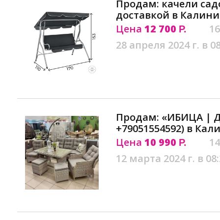
Продам: качели сад
доставкой в Калин
Цена
12 700
16
Р.
28 апреля 2024 г. в 0
Продам: «ИБИЦА | 
+79051554592) в Ка
Цена
10 990
14
Р.
12 марта 2024 г. в 08