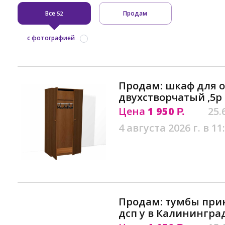
Все
Продам
52
с фотографией
Продам: шкаф для 
двухстворчатый ,5р
Цена
1 950
25.
Р.
4 августа 2026 г. в 11
Продам: тумбы при
дсп y в Калинингра