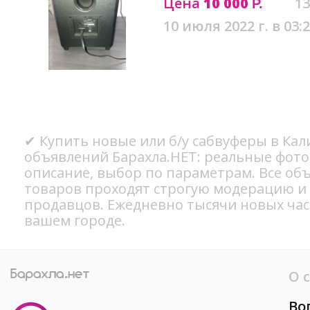
Цена
10 000
13
Р.
10 июля 2022 г. в 03:
✔ Купить новые или б/у сабвуферы в Кал
объявлений Барахла.НЕТ: реальные фото
описание, выбор по параметрам. Все об
товаров проходят строгую модерацию и
продавцов. Ежедневно тысячи новых ча
вашем городе.
О 
Во