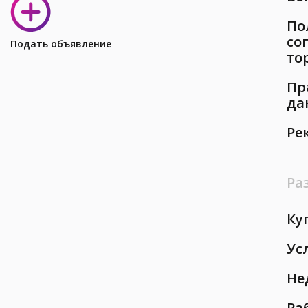
По
со
Подать объявление
то
Пр
да
Ре
Ра
Ку
Ус
Не
Ра