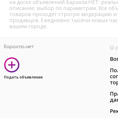
на доске объявлений Барахла.НЕТ: реал
описание, выбор по параметрам. Все об
товаров проходят строгую модерацию и
продавцов. Ежедневно тысячи новых ча
вашем городе.
О 
Во
По
со
Подать объявление
то
Пр
да
Ре