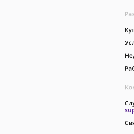
Ра
Ку
Ус
Не
Ра
Ко
Сл
su
Св