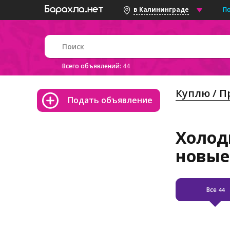
П
в Калининграде
Всего объявлений:
44
Куплю / 
Подать объявление
Холод
новые
Все
44