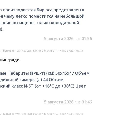
о производителя Бирюса представлен в
я чему легко поместится на небольшой
ование оснащено только холодильной
....
5 августа 2026 г. в 01:56
→
Бытовая техника для кухни в Москве
→
Холодильники в
ининграде
е: Габариты (в×ш×г) (см) 50х45х47 Объем
одильной камеры (л) 44 Объем
кий класс N-ST (от +16°С до +38°С) Цвет
5 августа 2026 г. в 01:46
→
Бытовая техника для кухни в Москве
→
Холодильники в