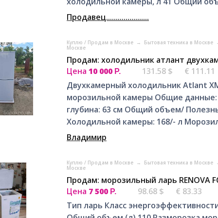
холодильной камеры, л 41 Общий объ
Продавец......................
Куплю / Продам в Москве
→
Бытовая техника в Москве
Москве
Продам: холодильник атлант двухка
Цена
10 000
131.58 $
€ 111.11
Р.
Двухкамерный холодильник Atlant Х
морозильной камеры Общие данные: Р
глубина: 63 см Общий объем/ Полезны
Холодильной камеры: 168/- л Морозил
Владимир
Куплю / Продам в Москве
→
Бытовая техника в Москве
Москве
Продам: морозильный ларь RENOVA FC
Цена
7 500
98.68 $
€ 83.33
Р.
Тип ларь Класс энергоэффективности
Общий объем (л) 110 Разморозка мо