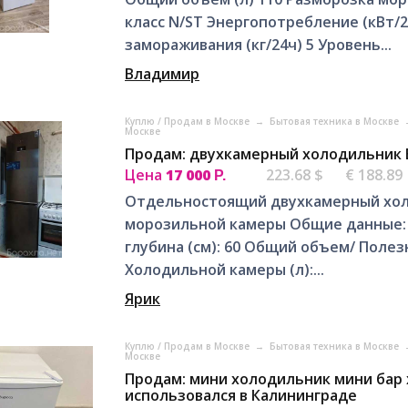
класс N/ST Энергопотребление (кВт/
замораживания (кг/24ч) 5 Уровень...
Владимир
Куплю / Продам в Москве
→
Бытовая техника в Москве
Москве
Продам: двухкамерный холодильник 
Цена
17 000
223.68 $
€ 188.89
Р.
Отдельностоящий двухкамерный хол
морозильной камеры Общие данные: Ра
глубина (см): 60 Общий объем/ Полез
Холодильной камеры (л):...
Ярик
Куплю / Продам в Москве
→
Бытовая техника в Москве
Москве
Продам: мини холодильник мини бар
использовался в Калининграде