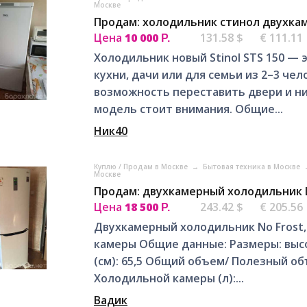
Москве
Продам: холодильник стинол двухка
Цена
10 000
131.58 $
€ 111.11
Р.
Холодильник новый Stinol STS 150 —
кухни, дачи или для семьи из 2–3 чел
возможность переставить двери и н
модель стоит внимания. Общие...
Ник40
Куплю / Продам в Москве
→
Бытовая техника в Москве
Москве
Продам: двухкамерный холодильник L
Цена
18 500
243.42 $
€ 205.56
Р.
Двухкамерный холодильник No Frost
камеры Общие данные: Размеры: высота
(см): 65,5 Общий объем/ Полезный об
Холодильной камеры (л):...
Вадик