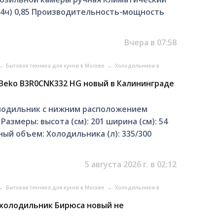
24ч) 0,85 Производительность-мощность
Вчера в 07:58
→
Бытовая техника для кухни в Москве
→
Холодильники в
Beko B3R0CNK332 HG новый в Калининграде
одильник с нижним расположением
змеры: высота (см): 201 ширина (см): 54
ный объем: Холодильника (л): 335/300
5 августа 2026 г. в 02:12
→
Бытовая техника для кухни в Москве
→
Холодильники в
 холодильник Бирюса новый не