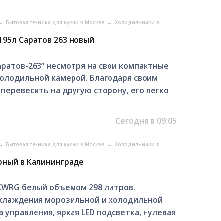
→
Бытовая техника для кухни в Москве
→
Холодильники в
95л Саратов 263 новый
ратов-263” несмотря на свои компактные
олодильной камерой. Благодаря своим
перевесить на другую сторону, его легко
Сегодня в 09:05
→
Бытовая техника для кухни в Москве
→
Холодильники в
рный в Калининграде
CWRG белый объемом 298 литров.
охлаждения морозильной и холодильной
а управления, яркая LED подсветка, нулевая