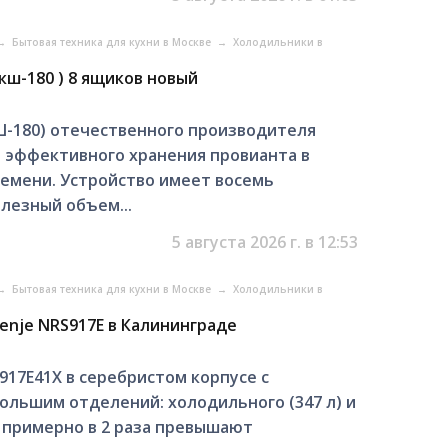
→
Бытовая техника для кухни в Москве
→
Холодильники в
кш-180 ) 8 ящиков новый
-180) отечественного производителя
 эффективного хранения провианта в
емени. Устройство имеет восемь
лезный объем...
5 августа 2026 г. в 12:53
→
Бытовая техника для кухни в Москве
→
Холодильники в
renje NRS917E в Калининграде
S917E41X в серебристом корпусе с
большим отделений: холодильного (347 л) и
ы примерно в 2 раза превышают