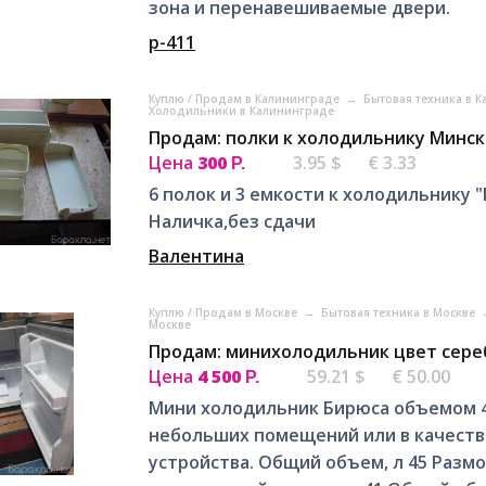
зона и перенавешиваемые двери.
p-411
Куплю / Продам в Калининграде
→
Бытовая техника в 
Холодильники в Калининграде
Продам: полки к холодильнику Минск
Цена
300
3.95 $
€ 3.33
Р.
6 полок и 3 емкости к холодильнику "
Наличка,без сдачи
Валентина
Куплю / Продам в Москве
→
Бытовая техника в Москве
Москве
Продам: минихолодильник цвет сере
Цена
4 500
59.21 $
€ 50.00
Р.
Мини холодильник Бирюса объемом 4
небольших помещений или в качест
устройства. Общий объем, л 45 Раз