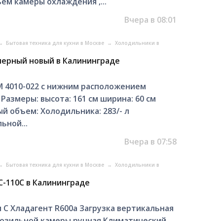
ем камеры охлаждения ,...
Вчера в 08:01
→
Бытовая техника для кухни в Москве
→
Холодильники в
мерный новый в Калининграде
М 4010-022 с нижним расположением
азмеры: высота: 161 см ширина: 60 см
й объем: Холодильника: 283/- л
ьной...
Вчера в 07:58
→
Бытовая техника для кухни в Москве
→
Холодильники в
-110C в Калининграде
 С Хладагент R600a Загрузка вертикальная
розильной камеры ручная Климатический