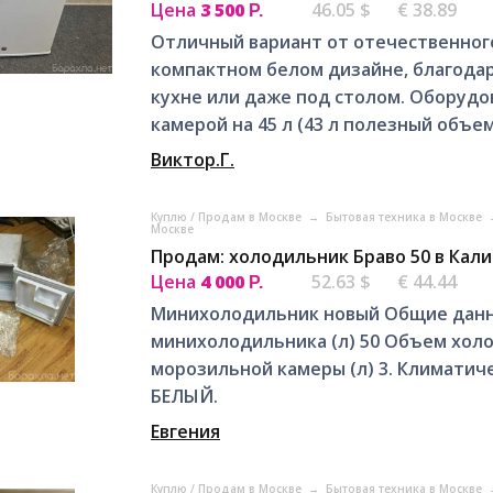
Цена
3 500
46.05 $
€ 38.89
Р.
Отличный вариант от отечественног
компактном белом дизайне, благодар
кухне или даже под столом. Оборуд
камерой на 45 л (43 л полезный объем)
Виктор.Г.
Куплю / Продам в Москве
→
Бытовая техника в Москве
Москве
Продам: холодильник Браво 50 в Кал
Цена
4 000
52.63 $
€ 44.44
Р.
Минихолодильник новый Общие данны
минихолодильника (л) 50 Объем хол
морозильной камеры (л) 3. Климатичес
БЕЛЫЙ.
Евгения
Куплю / Продам в Москве
→
Бытовая техника в Москве