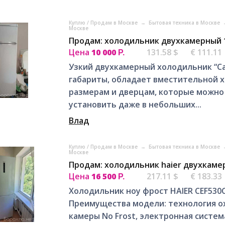
Куплю / Продам в Москве
→
Бытовая техника в Москве
Москве
Продам: холодильник двухкамерный 1
Цена
10 000
131.58 $
€ 111.11
Р.
Узкий двухкамерный холодильник “Са
габариты, обладает вместительной х
размерам и дверцам, которые можно 
установить даже в небольших...
Влад
Куплю / Продам в Москве
→
Бытовая техника в Москве
Москве
Продам: холодильник haier двухкаме
Цена
16 500
217.11 $
€ 183.33
Р.
Холодильник ноу фрост HAIER CEF530
Преимущества модели: технология 
камеры No Frost, электронная систем