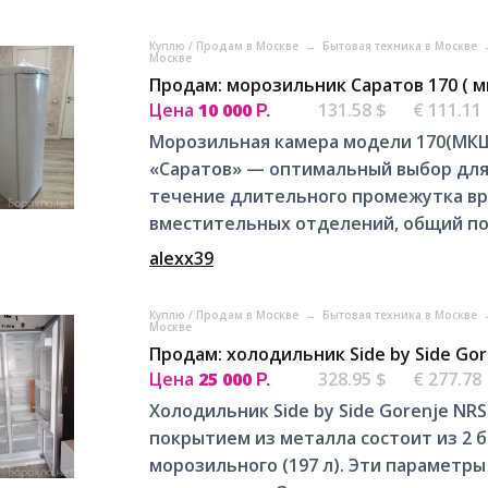
Куплю / Продам в Москве
→
Бытовая техника в Москве
Москве
Продам: морозильник Саратов 170 ( м
Цена
10 000
131.58 $
€ 111.11
Р.
Морозильная камера модели 170(МКШ
«Саратов» — оптимальный выбор для
течение длительного промежутка вр
вместительных отделений, общий по
alexx39
Куплю / Продам в Москве
→
Бытовая техника в Москве
Москве
Продам: холодильник Side by Side Go
Цена
25 000
328.95 $
€ 277.78
Р.
Холодильник Side by Side Gorenje NR
покрытием из металла состоит из 2 
морозильного (197 л). Эти параметр