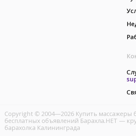
Ус
Не
Ра
Ко
Сл
su
Св
Copyright © 2004—2026 Купить массажеры б
бесплатных объявлений Барахла.НЕТ — кр
барахолка Калининграда