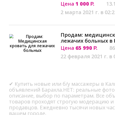
Цена
1 000
13.
Р.
2 марта 2021 г. в 02:2
Продам: медицинск
лежачих больных в
Цена
65 990
86
Р.
22 февраля 2021 г. в 
✔ Купить новые или б/у массажеры в Кал
объявлений Барахла.НЕТ: реальные фото
описание, выбор по параметрам. Все об
товаров проходят строгую модерацию и
продавцов. Ежедневно тысячи новых ча
вашем городе.