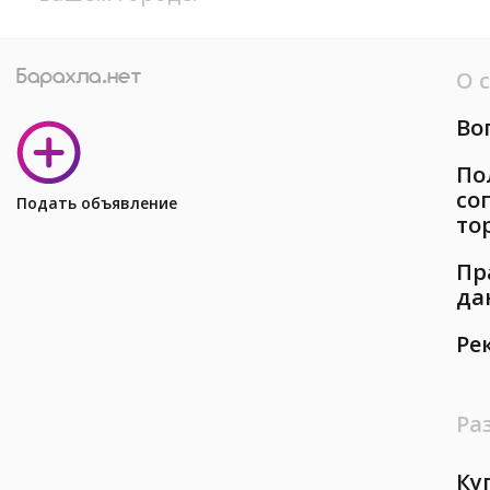
О 
Во
По
со
Подать объявление
то
Пр
да
Ре
Ра
Ку