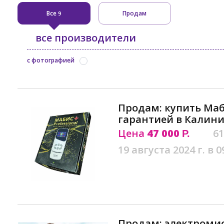
Все
Продам
9
все производители
с фотографией
Продам: купить Маби
гарантией в Калин
Цена
47 000
61
Р.
19 августа 2024 г. в 0
Продам: электромио